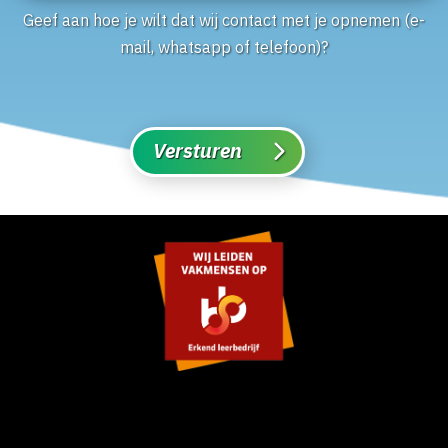
Geef aan hoe je wilt dat wij contact met je opnemen (e-
mail, whatsapp of telefoon)?