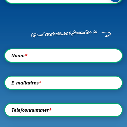
Of vul onderstaand formulier in
Naam
*
E-mailadres
*
Telefoonnummer
*